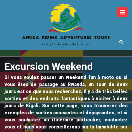
Skip
to
content
How far do you want to go?
Africa Riding
Excursion Weekend
Adventures Tours
Si vous voulez passer un weekend fun à moto ou si
vous êtes de passage au Rwanda, un tour de deux
jours est ce que vous recherchez. Il y a de très belles
sorties et des endroits fantastiques à visiter à deux
jours de Kigali. Sur cette page, vous trouverez des
exemples de sorties amusantes et dépaysantes, et si
vous souhaitez un itinéraire particulier, contactez
vous et nous vous conseillerons sur la faisabilité sur