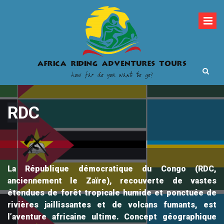
Skip
to
content
How far do you want to go?
Africa Riding
RDC
Adventures Tours
La République démocratique du Congo (RDC,
anciennement le Zaïre), recouverte de vastes
étendues de forêt tropicale humide et ponctuée de
rivières jaillissantes et de volcans fumants, est
l’aventure africaine ultime. Concept géographique